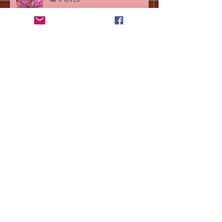
静岡市はお魚が美味しいところで
す。
静岡マラソンで後輩が走るのを応
援しました。
アーカイブ
April 2023
(1)
1 post