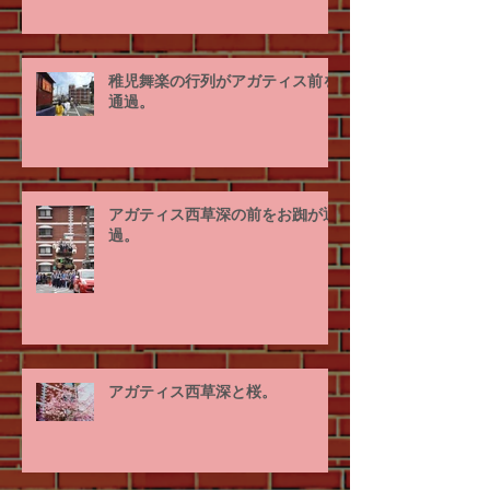
稚児舞楽の行列がアガティス前を
通過。
アガティス西草深の前をお踟が通
過。
アガティス西草深と桜。