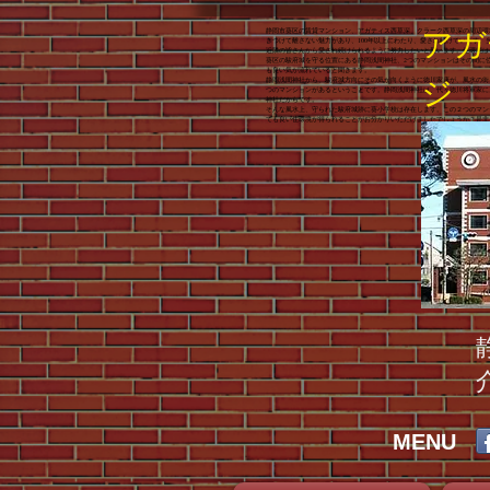
静岡市葵区の賃貸マンション、アガティス西草深、クラーク西草深の周辺環
​ア
きつけて離さない魅力があり、100年以上にわたり、愛され続けています。
近隣の皆さんから愛され続けられるように努力したいと思います。住環境は
葵区の駿府城を守る位置にある静岡浅間神社、2つのマンションはその間に
も良い気が流れていると聞きます。
ジ
静岡浅間神社から、駿府城方向にその気が向くように徳川家康が、風水の街
つのマンションがあるということです。静岡浅間神社は、代々徳川将軍家に
神社だからです。
​そんな風水上、守られた駿府城跡に葵小学校は存在します。この２つのマ
ても良い住環境が得られることがお分かりいただけましたでしょうか？是非
MENU