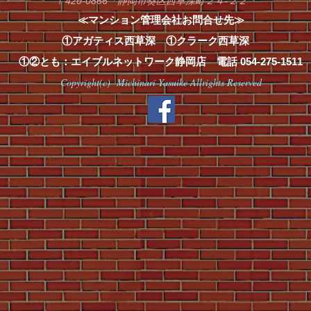
〒420-0866 静岡市葵区西草深町２４-２２
≪マンション管理会社お問合せ先≫
①アガティス西草深 ①クラーク西草深
①②とも：エイブルネットワーク静岡店 電話
054-275-1511
Copyright(c) Michinari Yasuike Allrights Reserved