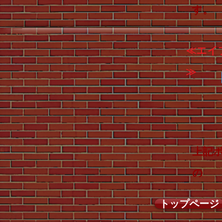
す。
≪エイ
≫
上記
の 
トップページ