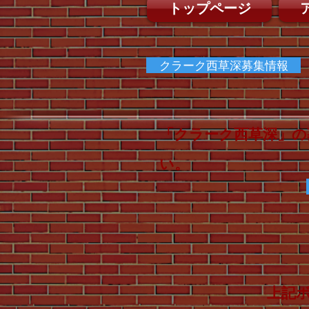
トップページ
クラーク西草深募集情報
「クラーク西草深」の
い。
上記