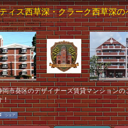
境を紹介します。同志社大学の重要文化財の校舎には人を惹
ガティス西草深・クラーク西草深の
当マンションが地域の景観に溶け込み、入居者の皆さんや、
、日本を統一した徳川家康公が住んだ駿府の街、即ち静岡市
位置します。それはどういう意味かというと、風水上もとて
を築いたとすれば、その駿府城を守っている気の中にこの2
よって手厚く保護されてきました。神君家康公が大切にした
ンションは葵小学区であり、とても環境に恵まれ、子育てにと
とのご入居をお待ちしています。
静岡市葵区のデザイナーズ賃貸マンションの
介！
シェア