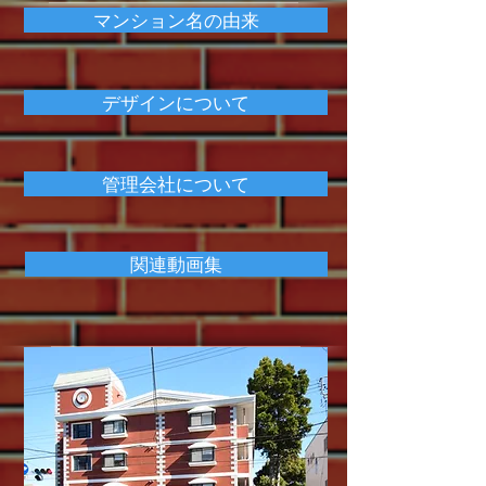
マンション名の由来
デザインについて
管理会社について
関連動画集