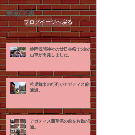
最新記事
ブログページへ戻る
静岡浅間神社の廿日会祭で5台の
山車が出発しました。
稚児舞楽の行列がアガティス前を
通過。
アガティス西草深の前をお踟が通
過。