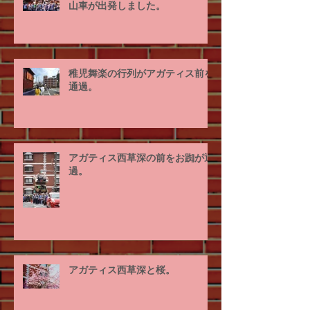
山車が出発しました。
稚児舞楽の行列がアガティス前を
通過。
アガティス西草深の前をお踟が通
過。
アガティス西草深と桜。