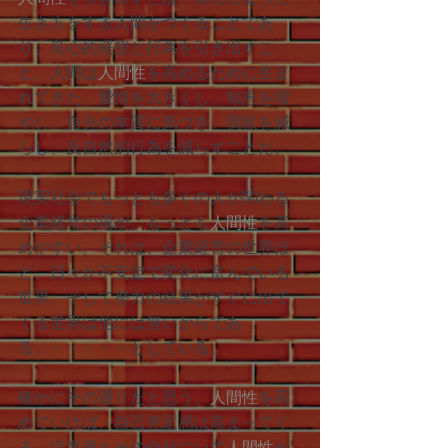
生き方をする人間をつくることであ
り、良心的発想と行為を引き出すこ
と。人間は
人間性
を高めるために生ま
れてきた。愛情を大きくし、知恵を増
やし、自分の本質に気づき、我欲を減
らし、反自然的行為を減らすことだ。
現実社会でもっとも多くの人が関わる
企業経営の場が、もっとも
人間性
を高
めやすい。それは、企業経営の世界ほ
ど、日々が不安定で変化に富んでいる
世界、そして努力の結果がすぐに出て
くる世界は他には無いからであ
る。・・・・・としている。
確かにその通りだと思う。
人間性
を高
めていけば、自己充足感は高まってく
る。従業員もその会社にいて
人間性
が