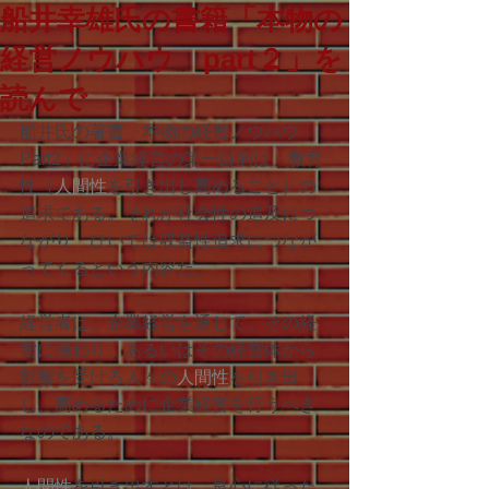
船井幸雄氏の書籍「本物の
経営ノウハウ part２」を
読んで
船井氏の著書「本物の経営ノウハウ　
Part2」に企業経営の第一目的は、教育
性（
人間性
を引き出し高めること）の
追求である。それが社会性の追及につ
ながり、ひいては収益性追求につなが
ってくるという内容だ。
経営者は、企業経営を通じて、その経
営に携わり、あるいはその経営体から
影響を受ける人々の
人間性
を引き出
し、高めるために企業経営を行うべき
なのである。
人間性
を引き出すとは、良心に従った