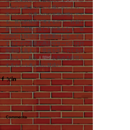
どんどん高まっていく感じがしたら、
楽しいし、仕事へのやる気が増してく
る。良心的発想で考えるので、社会に
反したり自然に反した行為もなく、世
の中にも指示される企業になる。そう
するとその企業の商品やサービスは付
加価値も高まり、収益を生んでくるの
であろう。私も
人間性
を高める経営を
するという考え方に賛成だ。
Comments